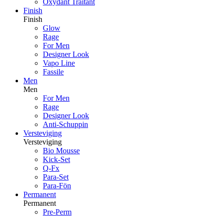
Oxydant Traitant
Finish
Finish
Glow
Rage
For Men
Designer Look
Vapo Line
Fassile
Men
Men
For Men
Rage
Designer Look
Anti-Schuppin
Versteviging
Versteviging
Bio Mousse
Kick-Set
Q-Fx
Para-Set
Para-Fön
Permanent
Permanent
Pre-Perm