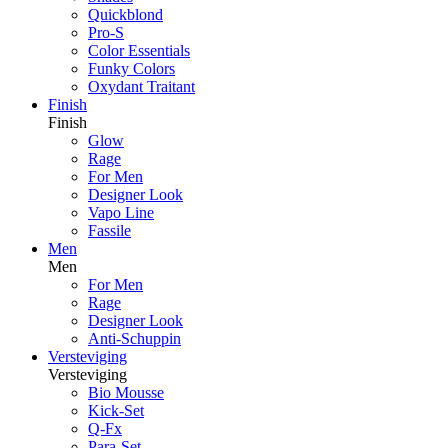
Quickblond
Pro-S
Color Essentials
Funky Colors
Oxydant Traitant
Finish
Finish
Glow
Rage
For Men
Designer Look
Vapo Line
Fassile
Men
Men
For Men
Rage
Designer Look
Anti-Schuppin
Versteviging
Versteviging
Bio Mousse
Kick-Set
Q-Fx
Para-Set