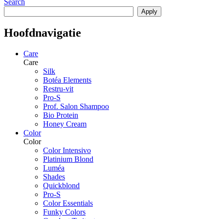
Search
Hoofdnavigatie
Care
Care
Silk
Botéa Elements
Restru-vit
Pro-S
Prof. Salon Shampoo
Bio Protein
Honey Cream
Color
Color
Color Intensivo
Platinium Blond
Luméa
Shades
Quickblond
Pro-S
Color Essentials
Funky Colors