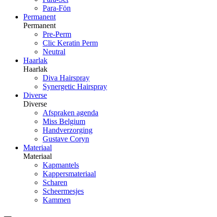
Para-Fön
Permanent
Permanent
Pre-Perm
Clic Keratin Perm
Neutral
Haarlak
Haarlak
Diva Hairspray
Synergetic Hairspray
Diverse
Diverse
Afspraken agenda
Miss Belgium
Handverzorging
Gustave Coryn
Materiaal
Materiaal
Kapmantels
Kappersmateriaal
Scharen
Scheermesjes
Kammen