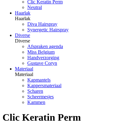
Clic Keratin Perm
Neutral
Haarlak
Haarlak
Diva Hairspray
Synergetic Hairspray
Diverse
Diverse
Afspraken agenda
Miss Belgium
Handverzorging
Gustave Coryn
Materiaal
Materiaal
Kapmantels
Kappersmateriaal
Scharen
Scheermesjes
Kammen
Clic Keratin Perm