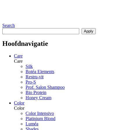
Search
Hoofdnavigatie
Care
Care
Silk
Botéa Elements
Restru-vit
Pro-S
Prof. Salon Shampoo
Bio Protein
Honey Cream
Color
Color
Color Intensivo
Platinium Blond
Luméa
Shades