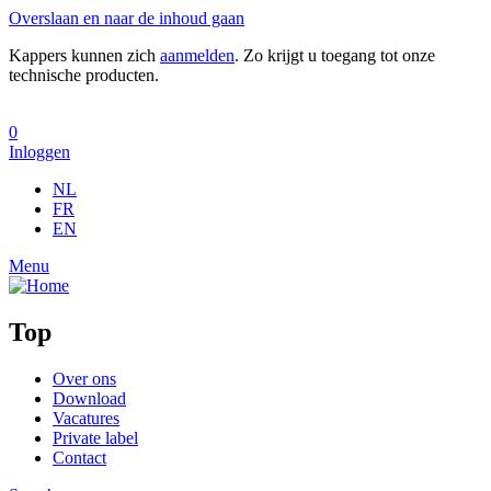
Overslaan en naar de inhoud gaan
Kappers kunnen zich
aanmelden
. Zo krijgt u toegang tot onze
technische producten.
0
Inloggen
NL
FR
EN
Menu
Top
Over ons
Download
Vacatures
Private label
Contact